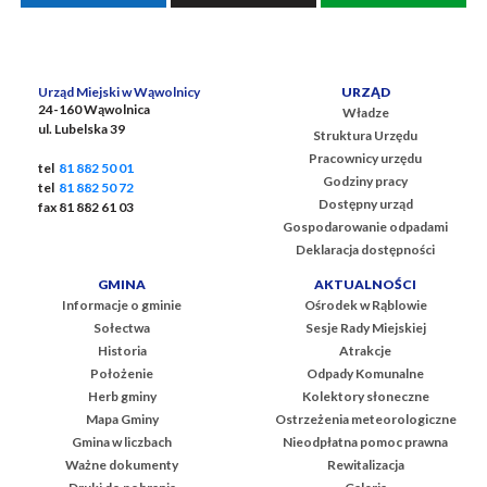
Urząd Miejski w Wąwolnicy
URZĄD
24-160 Wąwolnica
Władze
ul. Lubelska 39
Struktura Urzędu
Pracownicy urzędu
tel
81 882 50 01
Godziny pracy
tel
81 882 50 72
Dostępny urząd
fax 81 882 61 03
Gospodarowanie odpadami
Deklaracja dostępności
GMINA
AKTUALNOŚCI
Informacje o gminie
Ośrodek w Rąblowie
Sołectwa
Sesje Rady Miejskiej
Historia
Atrakcje
Położenie
Odpady Komunalne
Herb gminy
Kolektory słoneczne
Mapa Gminy
Ostrzeżenia meteorologiczne
Gmina w liczbach
Nieodpłatna pomoc prawna
Ważne dokumenty
Rewitalizacja