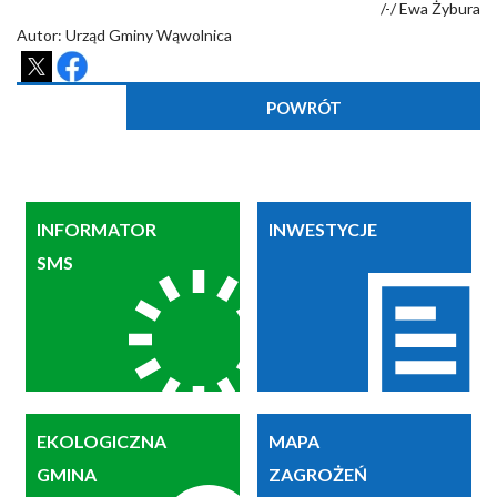
/-/ Ewa Żybura
Autor: Urząd Gminy Wąwolnica
POWRÓT
INFORMATOR
INWESTYCJE
SMS
EKOLOGICZNA
MAPA
GMINA
ZAGROŻEŃ