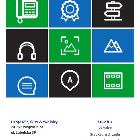
Urząd Miejski w Wąwolnicy
URZĄD
24-160 Wąwolnica
Władze
ul. Lubelska 39
Struktura Urzędu