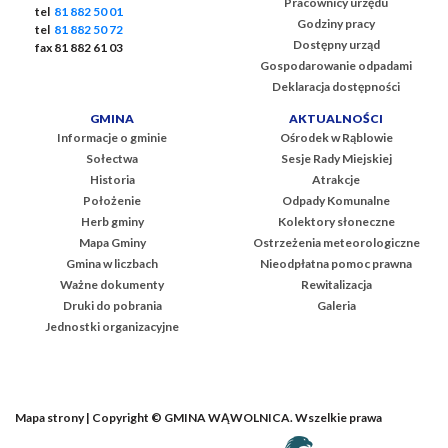
Pracownicy urzędu
tel
81 882 50 01
Godziny pracy
tel
81 882 50 72
Dostępny urząd
fax 81 882 61 03
Gospodarowanie odpadami
Deklaracja dostępności
GMINA
AKTUALNOŚCI
Informacje o gminie
Ośrodek w Rąblowie
Sołectwa
Sesje Rady Miejskiej
Historia
Atrakcje
Położenie
Odpady Komunalne
Herb gminy
Kolektory słoneczne
Mapa Gminy
Ostrzeżenia meteorologiczne
Gmina w liczbach
Nieodpłatna pomoc prawna
Ważne dokumenty
Rewitalizacja
Druki do pobrania
Galeria
Jednostki organizacyjne
Mapa strony
| Copyright © GMINA WĄWOLNICA. Wszelkie prawa