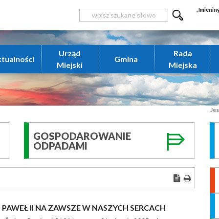
, Imienin
Urząd
Rada
tualności
Gmina
Miejski
Miejska
Jes
GOSPODAROWANIE
ODPADAMI
 PAWEŁ II NA ZAWSZE W NASZYCH SERCACH