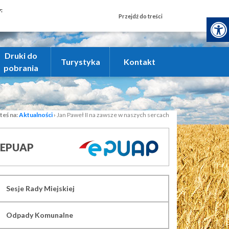
y:
Przejdź do treści
Druki do
Turystyka
Kontakt
pobrania
teś na:
Aktualności
›
Jan Paweł II na zawsze w naszych sercach
EPUAP
Sesje Rady Miejskiej
Odpady Komunalne