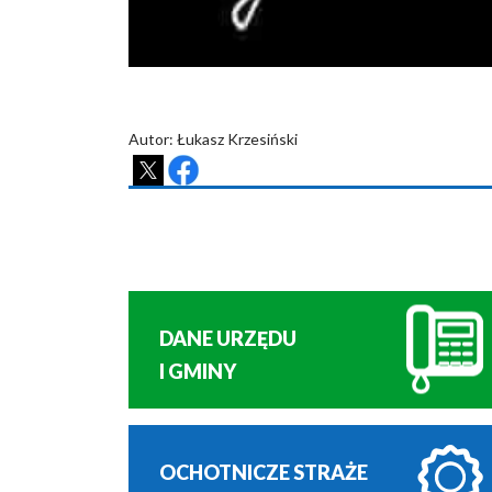
Autor: Łukasz Krzesiński
DANE URZĘDU
I GMINY
OCHOTNICZE STRAŻE