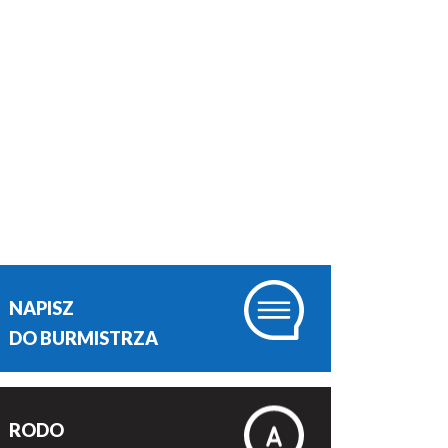
NAPISZ
DO BURMISTRZA
RODO