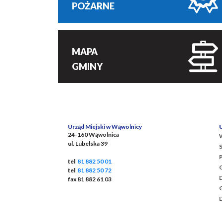
POŻARNE
MAPA
GMINY
Urząd Miejski w Wąwolnicy
24-160 Wąwolnica
ul. Lubelska 39
S
tel
81 882 50 01
G
tel
81 882 50 72
fax 81 882 61 03
D